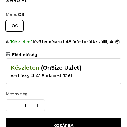
Kedvezményes ár
3 990 Ft
Méret:
OS
OS
A
"Készleten"
lévő termékeket 48 órán belül kiszállítjuk. 📦
Elérhetőség
Készleten
(
OnSize Üzlet
)
Andrássy út 41 Budapest, 1061
Mennyiség:
KOSÁRBA