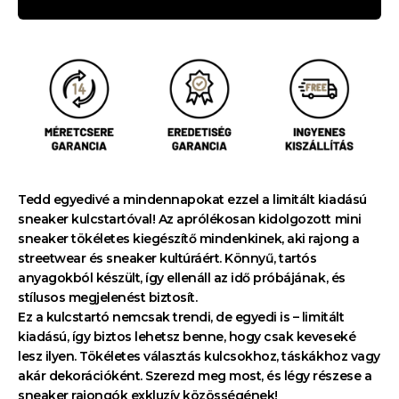
Tedd egyedivé a mindennapokat ezzel a limitált kiadású
sneaker kulcstartóval! Az aprólékosan kidolgozott mini
sneaker tökéletes kiegészítő mindenkinek, aki rajong a
streetwear és sneaker kultúráért. Könnyű, tartós
anyagokból készült, így ellenáll az idő próbájának, és
stílusos megjelenést biztosít.
Ez a kulcstartó nemcsak trendi, de egyedi is – limitált
kiadású, így biztos lehetsz benne, hogy csak keveseké
lesz ilyen. Tökéletes választás kulcsokhoz, táskákhoz vagy
akár dekorációként. Szerezd meg most, és légy részese a
sneaker rajongók exkluzív közösségének!