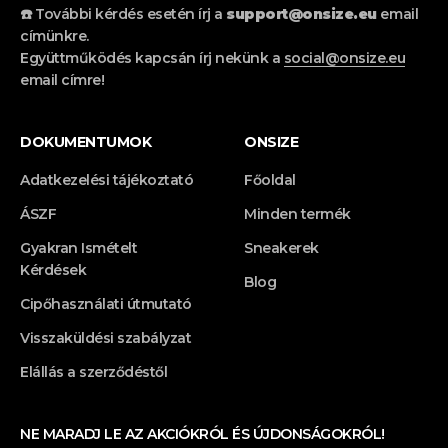
☎️ További kérdés esetén írj a
support@onsize.eu
email
címünkre.
Együttműködés kapcsán írj nekünk a
social@onsize.eu
email címre!
DOKUMENTUMOK
ONSIZE
Adatkezelési tájékoztató
Főoldal
ÁSZF
Minden termék
Gyakran Ismételt
Sneakerek
Kérdések
Blog
Cipőhasználati útmutató
Visszaküldési szabályzat
Elállás a szerződéstől
NE MARADJ LE AZ AKCIÓKRÓL ÉS ÚJDONSÁGOKRÓL!