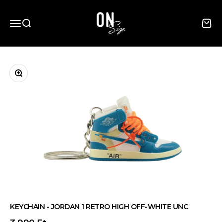
Ugrás a tartalomhoz
OnSize
Menü megnyitása
Keresés megnyitása
Kosár
Nagyítás
KEYCHAIN - JORDAN 1 RETRO HIGH OFF-WHITE UNC