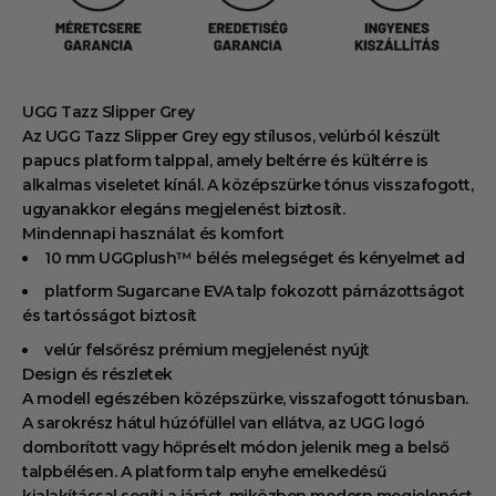
UGG Tazz Slipper Grey
Az UGG Tazz Slipper Grey egy stílusos, velúrból készült
papucs platform talppal, amely beltérre és kültérre is
alkalmas viseletet kínál. A középszürke tónus visszafogott,
ugyanakkor elegáns megjelenést biztosít.
Mindennapi használat és komfort
10 mm UGGplush™ bélés melegséget és kényelmet ad
platform Sugarcane EVA talp fokozott párnázottságot
és tartósságot biztosít
velúr felsőrész prémium megjelenést nyújt
Design és részletek
A modell egészében középszürke, visszafogott tónusban.
A sarokrész hátul húzófüllel van ellátva, az UGG logó
domborított vagy hőpréselt módon jelenik meg a belső
talpbélésen. A platform talp enyhe emelkedésű
kialakítással segíti a járást, miközben modern megjelenést