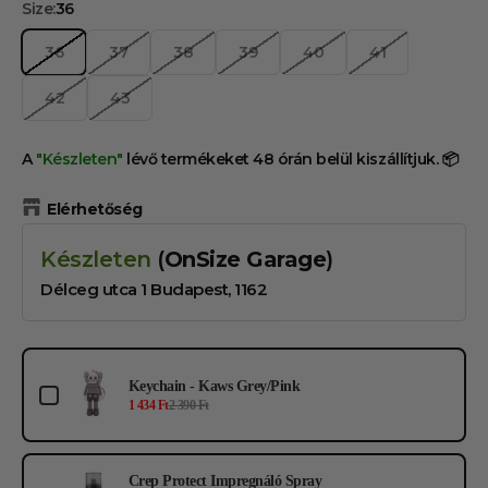
Size:
36
36
37
38
39
40
41
42
43
A
"Készleten"
lévő termékeket 48 órán belül kiszállítjuk. 📦
Elérhetőség
Készleten
(
OnSize Garage
)
Délceg utca 1 Budapest, 1162
Use the Previous and Next buttons to navigate through product add-ons, or s
Keychain - Kaws Grey/Pink
1 434 Ft
2 390 Ft
Crep Protect Impregnáló Spray