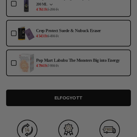
200 ML
4 761 Ft
5 290 Ft
Crep Protect Suede & Nubuck Eraser
4 543 Ft
6 490 Ft
Pop Mart Labubu The Monsters Big into Energy
4 794 Ft
7 990 Ft
ELFOGYOTT