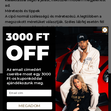
ad.
Méretezés és tippek
A cipő normál szélességű és méretezésű. A legtöbben a
megszokott méretüket választják. Széles lábfej esetén fél
számmal nagyobb méret ajánlott.
Miért szeretik ezt a modellt?
3000 FT
Az UGG Tazz Slipper Grey a kényelem és az esztétika
OFF
kombinációját kínálja – egyaránt alkalmas otthoni
pihenéshez és utcai viseléshez. A visszafogott szín és a
platform kialakítás elegáns, trendi megoldást nyújt.
Az email címedért
cserébe most egy 3000
Ft-os kuponkóddal
ajándékozunk meg.
Nézd meg, kik csatlakoztak!
50.000+ VÁSÁRLÓ NEM TÉVEDHET
Email
MEGADOM