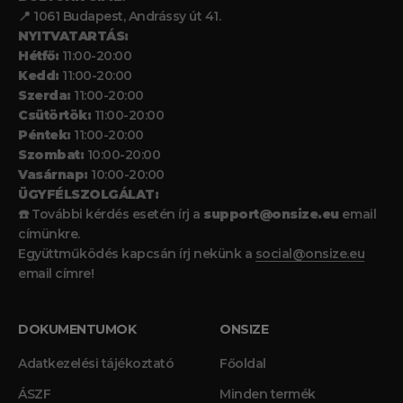
📍 1061 Budapest, Andrássy út 41.
NYITVATARTÁS:
Hétfő:
11:00-20:00
Kedd:
11:00-20:00
Szerda:
11:00-20:00
Csütörtök:
11:00-20:00
Péntek:
11:00-20:00
Szombat:
10:00-20:00
Vasárnap:
10:00-20:00
ÜGYFÉLSZOLGÁLAT:
☎️ További kérdés esetén írj a
support@onsize.eu
email
címünkre.
Együttműködés kapcsán írj nekünk a
social@onsize.eu
email címre!
DOKUMENTUMOK
ONSIZE
Adatkezelési tájékoztató
Főoldal
ÁSZF
Minden termék