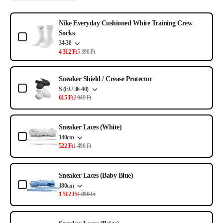
Use the Previous and Next buttons to navigate through product add-ons, or s
Nike Everyday Cushioned White Training Crew
Socks
34-38
4 312 Ft
5 390 Ft
Sneaker Shield / Crease Protector
S (EU 36-40)
615 Ft
2 049 Ft
Sneaker Laces (White)
140cm
522 Ft
1 490 Ft
Sneaker Laces (Baby Blue)
180cm
1 512 Ft
1 890 Ft