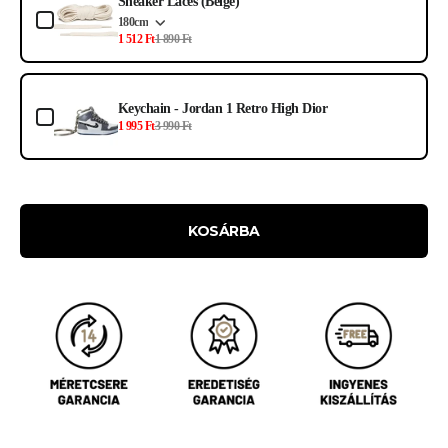
Sneaker Laces (Beige)
180cm
1 512 Ft
1 890 Ft
Keychain - Jordan 1 Retro High Dior
1 995 Ft
3 990 Ft
KOSÁRBA