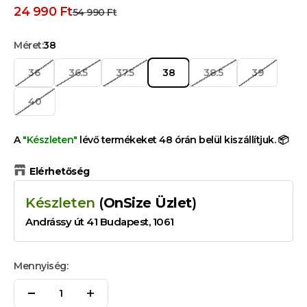
Kedvezményes ár
24 990 Ft
Normál ár
54 990 Ft
Méret:
38
36
36.5
37.5
38
38.5
39
40
A
"Készleten"
lévő termékeket 48 órán belül kiszállítjuk. 📦
Elérhetőség
Készleten
(
OnSize Üzlet
)
Andrássy út 41 Budapest, 1061
Mennyiség: