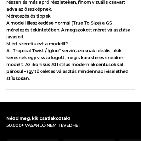
OFF
részen és más apró részleteken, finom vizuális csavart
adva az összképnek.
Méretezés és tippek
A modell illeszkedése normál (True To Size) a GS
Az email címedért
méretezés tekintetében. A megszokott méret választása
cserébe most egy 3000
Ft-os kuponkóddal
javasolt.
ajándékozunk meg.
Miért szeretik ezt a modellt?
A „Tropical Twist / Igloo” verzió azoknak ideális, akik
Email
keresnek egy visszafogott, mégis karakteres sneaker-
modellt. Az ikonikus AJ1 stílus modern akcentusokkal
MEGADOM
párosul – így tökéletes választás mindennapi viselethez
stílusosan.
Nézd meg, kik csatlakoztak!
50.000+ VÁSÁRLÓ NEM TÉVEDHET