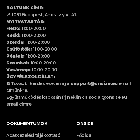
BOLTUNK CÍME:
📍 1061 Budapest, Andrássy út 41.
NYITVATARTÁS:
Hétfő:
11:00-20:00
Kedd:
11:00-20:00
Szerda:
11:00-20:00
Csütörtök:
11:00-20:00
Péntek:
11:00-20:00
Szombat:
10:00-20:00
Vasárnap:
10:00-20:00
ÜGYFÉLSZOLGÁLAT:
☎️ További kérdés esetén írj a
support@onsize.eu
email
címünkre.
Együttműködés kapcsán írj nekünk a
social@onsize.eu
email címre!
DOKUMENTUMOK
ONSIZE
Adatkezelési tájékoztató
Főoldal