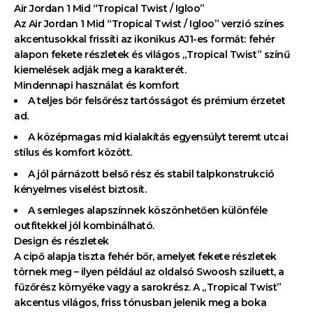
Air Jordan 1 Mid “Tropical Twist / Igloo”
Az Air Jordan 1 Mid “Tropical Twist / Igloo” verzió színes
akcentusokkal frissíti az ikonikus AJ1-es formát: fehér
alapon fekete részletek és világos „Tropical Twist” színű
kiemelések adják meg a karakterét.
Mindennapi használat és komfort
A teljes bőr felsőrész tartósságot és prémium érzetet
ad.
A középmagas mid kialakítás egyensúlyt teremt utcai
stílus és komfort között.
A jól párnázott belső rész és stabil talpkonstrukció
kényelmes viselést biztosít.
A semleges alapszínnek köszönhetően különféle
outfitekkel jól kombinálható.
Design és részletek
A cipő alapja tiszta fehér bőr, amelyet fekete részletek
3000 FT
törnek meg – ilyen például az oldalsó Swoosh sziluett, a
fűzőrész környéke vagy a sarokrész. A „Tropical Twist”
akcentus világos, friss tónusban jelenik meg a boka