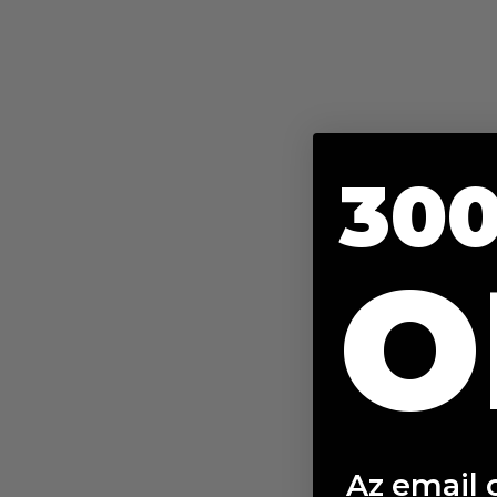
300
O
Az email 