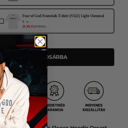
Fear of God Essentials T-shirt (SS22) Light Oatmeal
S
26 391 Ft
29 990 Ft
KOSÁRBA