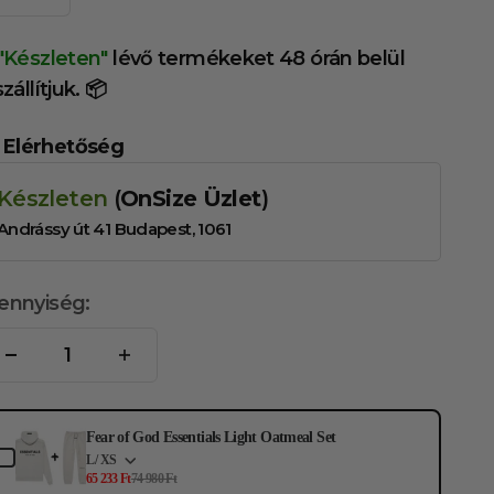
"Készleten"
lévő termékeket 48 órán belül
szállítjuk. 📦
Elérhetőség
Készleten
(
OnSize Üzlet
)
Andrássy út 41 Budapest, 1061
ennyiség:
e the Previous and Next buttons to navigate through product ad
Fear of God Essentials Light Oatmeal Set
L / XS
65 233 Ft
74 980 Ft