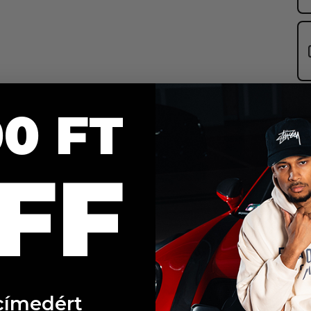
0 FT
FF
címedért