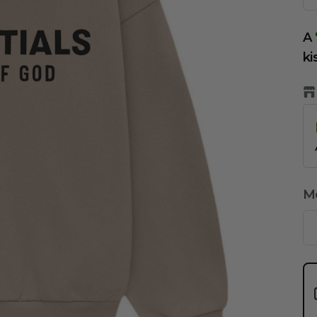
A
ki
M
Us