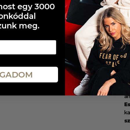
Fe
most egy 3000
Sa
ponkóddal
K
zunk meg.
A
D
me
me
te
am
GADOM
Es
p
am
Es
ka
s