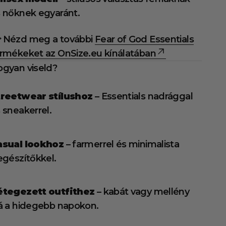
 nőknek egyaránt.
 Nézd meg a további
Fear of God Essentials
rmékeket az OnSize.eu kínálatában
gyan viseld?
treetwear stílushoz
– Essentials nadrággal
 sneakerrel.
asual lookhoz
– farmerrel és minimalista
egészítőkkel.
étegezett outfithez
– kabát vagy mellény
á a hidegebb napokon.