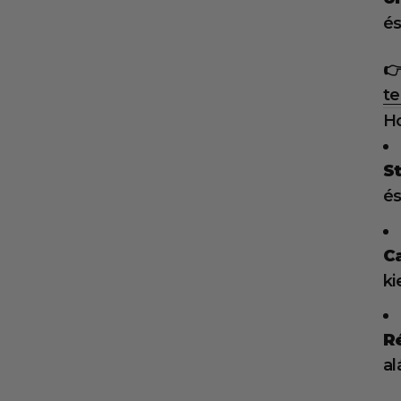
és
👉
te
Ho
S
és
C
ki
R
al