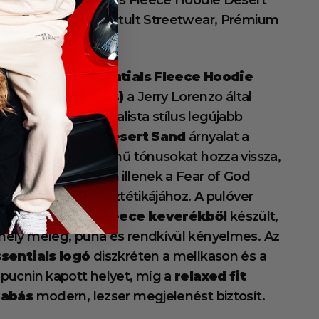
ar of God Essentials Fleece Hoodie Desert
nd (FW24) – Letisztult Streetwear, Prémium
omfort
Fear of God Essentials Fleece Hoodie
esert Sand (FW24)
a Jerry Lorenzo által
gálmodott minimalista stílus legújabb
gtestesítője. A
Desert Sand
árnyalat a
rmészetes, földszínű tónusokat hozza vissza,
elyek tökéletesen illenek a Fear of God
sentials időtlen esztétikájához. A pulóver
rémium pamut–fleece keverékből
készült,
ely meleg, puha és rendkívül kényelmes. Az
sentials logó
diszkréten a mellkason és a
pucnin kapott helyet, míg a
relaxed fit
zabás
modern, lezser megjelenést biztosít.