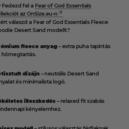
 Fedezd fel a
Fear of God Essentials
llekciót az OnSize.eu-n
ért válaszd a Fear of God Essentials Fleece
odie Desert Sand modellt?
rémium fleece anyag
– extra puha tapintás
 hőmegtartás.
tisztult dizájn
– neutrális Desert Sand
nyalat és minimalista logó.
ökéletes illeszkedés
– relaxed fit szabás
indennapi kényelemhez.
nisex modell
– stílusos választás férfiaknak