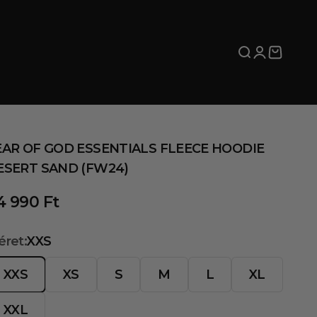
Keresés meg
Fiók megn
Kosár m
EAR OF GOD ESSENTIALS FLEECE HOODIE
ESERT SAND (FW24)
edvezményes ár
4 990 Ft
ret:
XXS
XXS
XS
S
M
L
XL
XXL