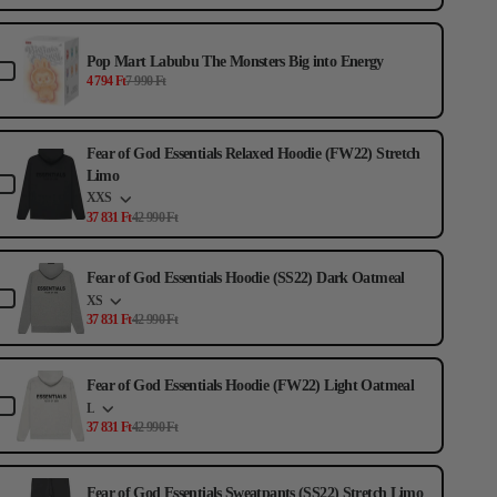
Pop Mart Labubu The Monsters Big into Energy
4 794 Ft
7 990 Ft
Fear of God Essentials Relaxed Hoodie (FW22) Stretch
Limo
XXS
37 831 Ft
42 990 Ft
Fear of God Essentials Hoodie (SS22) Dark Oatmeal
XS
37 831 Ft
42 990 Ft
Fear of God Essentials Hoodie (FW22) Light Oatmeal
L
37 831 Ft
42 990 Ft
Fear of God Essentials Sweatpants (SS22) Stretch Limo