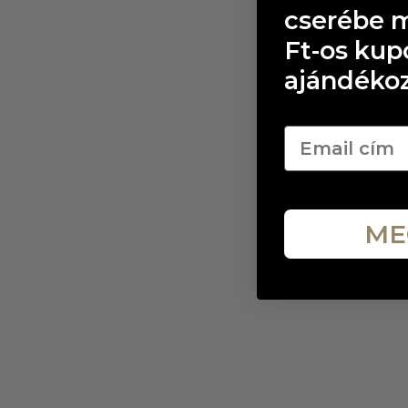
cserébe 
Ft-os ku
ajándéko
Email
ME