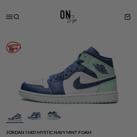
Ugrás a tartalomhoz
OnSize
Menü megnyitása
Keresés megnyitása
Kosár
Nagyítás
JORDAN 1 MID MYSTIC NAVY MINT FOAM