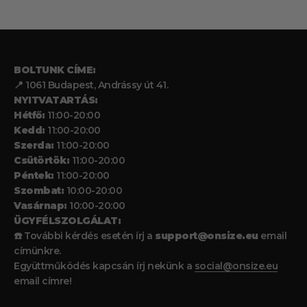
BOLTUNK CÍME:
📍 1061 Budapest, Andrássy út 41.
NYITVATARTÁS:
Hétfő:
11:00-20:00
Kedd:
11:00-20:00
Szerda:
11:00-20:00
Csütörtök:
11:00-20:00
Péntek:
11:00-20:00
Szombat:
10:00-20:00
Vasárnap:
10:00-20:00
ÜGYFÉLSZOLGÁLAT:
☎️ További kérdés esetén írj a
support@onsize.eu
email
címünkre.
Együttműködés kapcsán írj nekünk a
social@onsize.eu
email címre!