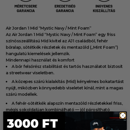
Air Jordan 1 Mid “Mystic Navy / Mint Foam”
Az Air Jordan 1 Mid “Mystic Navy / Mint Foam” egy friss
színösszeállítású Mid kivitel az AJ1 családból, fehér
bőralap, sötétkék részletek és mentazöld („Mint Foam”)
hangulatú kiemelések jellemzik.
Mindennapi használat és komfort
A bőr felsőrész stabilitást és tartós használatot biztosít
a streetwear viseletben.
A közepes szárú kialakítás (Mid) kényelmes bokatartást
nyújt, miközben könnyedebb viseletet kínál, mint a magas
szárú modellek.
A fehér-sötétkék alapszín mentazöld részletekkel friss,
mégis sokoldalúan kombinálható — jól párosítható
farmerrel, joggerrel vagy sportos ruházattal.
3000 FT
Design és részletek
A cipő alapszíne fehér bőr, amelyre sötétkék („Mystic