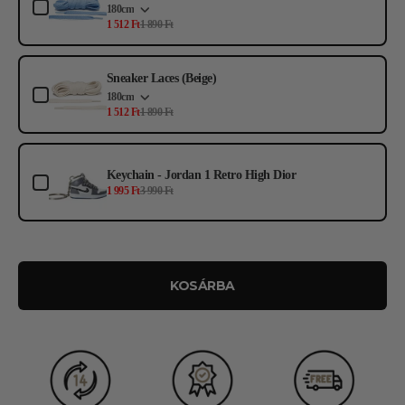
180cm
1 512 Ft
1 890 Ft
Sneaker Laces (Beige)
180cm
1 512 Ft
1 890 Ft
Keychain - Jordan 1 Retro High Dior
1 995 Ft
3 990 Ft
KOSÁRBA