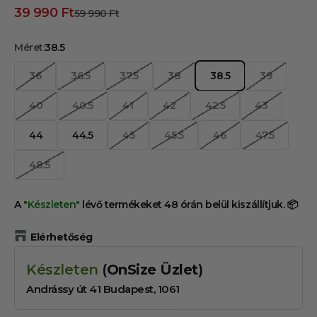
Kedvezményes ár
39 990 Ft
Normál ár
59 990 Ft
Méret:
38.5
36
36.5
37.5
38
38.5
39
40
40.5
41
42
42.5
43
44
44.5
45
45.5
46
47.5
48.5
A
"Készleten"
lévő termékeket 48 órán belül kiszállítjuk. 📦
Elérhetőség
Készleten
(
OnSize Üzlet
)
Andrássy út 41 Budapest, 1061