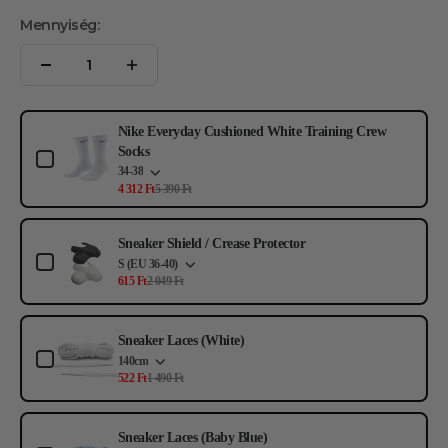
Mennyiség:
Use the Previous and Next buttons to navigate through product add-ons, or s
Nike Everyday Cushioned White Training Crew
Socks
34-38
4 312 Ft
5 390 Ft
Sneaker Shield / Crease Protector
S (EU 36-40)
615 Ft
2 049 Ft
Sneaker Laces (White)
140cm
522 Ft
1 490 Ft
Sneaker Laces (Baby Blue)