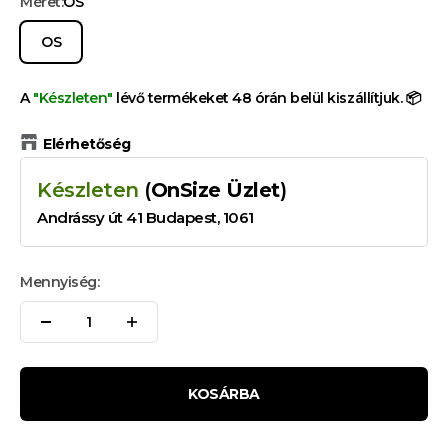
Méret:
OS
OS
A
"Készleten"
lévő termékeket 48 órán belül kiszállítjuk. 📦
Elérhetőség
Készleten
(
OnSize Üzlet
)
Andrássy út 41 Budapest, 1061
Mennyiség:
KOSÁRBA