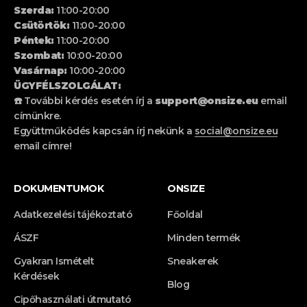
Szerda:
11:00-20:00
Csütörtök:
11:00-20:00
Péntek:
11:00-20:00
Szombat:
10:00-20:00
Vasárnap:
10:00-20:00
ÜGYFÉLSZOLGÁLAT:
☎️ További kérdés esetén írj a
support@onsize.eu
email
címünkre.
Együttműködés kapcsán írj nekünk a
social@onsize.eu
email címre!
DOKUMENTUMOK
ONSIZE
Adatkezelési tájékoztató
Főoldal
ÁSZF
Minden termék
Gyakran Ismételt
Sneakerek
Kérdések
Blog
Cipőhasználati útmutató