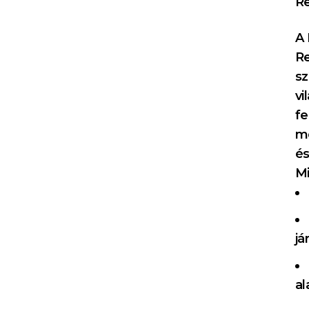
Re
A 
Re
sz
vi
fe
me
és
Mi
já
al