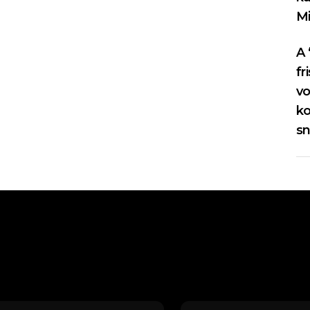
Mi
A 
fr
vo
ko
sn