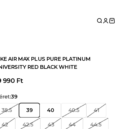
Keresés meg
Fiók megn
Kosár m
IKE AIR MAX PLUS PURE PLATINUM
NIVERSITY RED BLACK WHITE
edvezményes ár
9 990 Ft
ret:
39
38.5
39
40
40.5
41
42
42.5
43
44
44.5