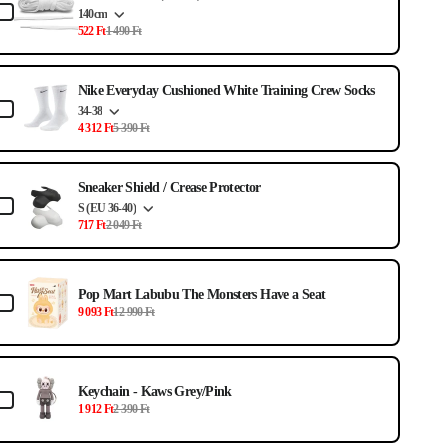
140cm
522 Ft
1 490 Ft
Nike Everyday Cushioned White Training Crew Socks
34-38
4 312 Ft
5 390 Ft
Sneaker Shield / Crease Protector
S (EU 36-40)
717 Ft
2 049 Ft
Pop Mart Labubu The Monsters Have a Seat
9 093 Ft
12 990 Ft
Keychain - Kaws Grey/Pink
1 912 Ft
2 390 Ft