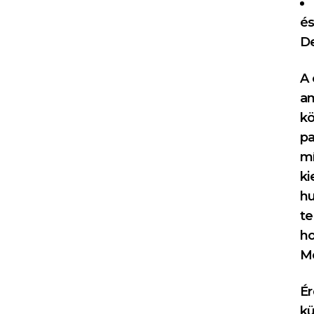
és
De
A 
am
kö
pa
mí
ki
hu
te
ho
Mé
Ér
kü