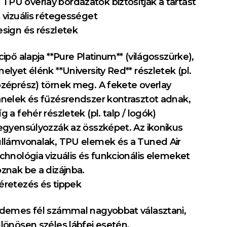
TPU overlay bordázatok biztosítják a tartást
 vizuális rétegességet
sign és részletek
cipő alapja **Pure Platinum** (világosszürke),
elyet élénk **University Red** részletek (pl.
zéprész) törnek meg. A fekete overlay
nelek és fűzésrendszer kontrasztot adnak,
g a fehér részletek (pl. talp / logók)
egyensúlyozzák az összképet. Az ikonikus
llámvonalak, TPU elemek és a Tuned Air
chnológia vizuális és funkcionális elemeket
znak be a dizájnba.
retezés és tippek
demes fél számmal nagyobbat választani,
lönösen széles lábfej esetén.