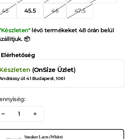
45
45.5
46
47.5
"Készleten"
lévő termékeket 48 órán belül
szállítjuk. 📦
Elérhetőség
Készleten
(
OnSize Üzlet
)
Andrássy út 41 Budapest, 1061
ennyiség:
e the Previous and Next buttons to navigate through product ad
Sneaker Laces (White)