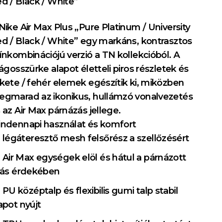
d / Black / White”
Nike Air Max Plus „Pure Platinum / University
d / Black / White” egy markáns, kontrasztos
ínkombinációjú verzió a TN kollekcióból. A
lágosszürke alapot életteli piros részletek és
kete / fehér elemek egészítik ki, miközben
gmarad az ikonikus, hullámzó vonalvezetés
 az Air Max párnázás jellege.
ndennapi használat és komfort
légáteresztő mesh felsőrész a szellőzésért
Air Max egységek elöl és hátul a párnázott
rás érdekében
PU középtalp és flexibilis gumi talp stabil
apot nyújt