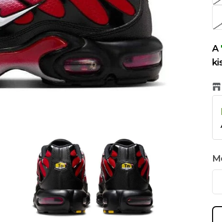
A
ki
M
Us